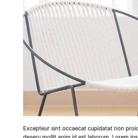
Excepteur sint occaecat cupidatat non proide
deseru mollit anim id est laborum. Lorem ip