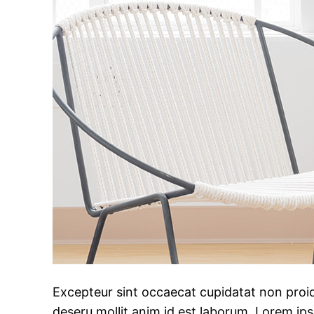
Excepteur sint occaecat cupidatat non proide
deseru mollit anim id est laborum. Lorem ip