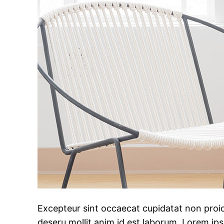
Excepteur sint occaecat cupidatat non proide
deseru mollit anim id est laborum. Lorem ip